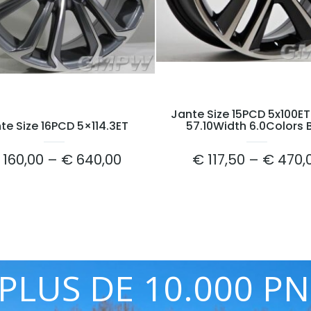
Jante Size 15PCD 5x100E
te Size 16PCD 5×114.3ET
57.10Width 6.0Colors 
160,00
–
€
640,00
€
117,50
–
€
470,
LUS DE 10.000 P