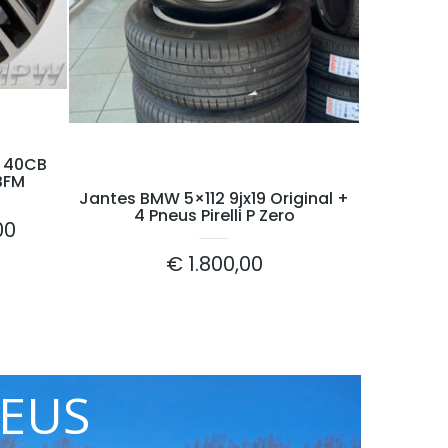
T 40CB
BFM
Jantes BMW 5×112 9jx19 Original +
4 Pneus Pirelli P Zero
00
€
1.800,00
NEUS