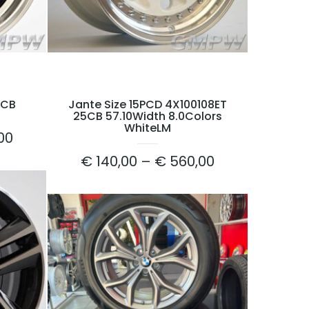
0CB
Jante Size 15PCD 4X100108ET
25CB 57.10Width 8.0Colors
WhiteLM
00
€
140,00
–
€
560,00