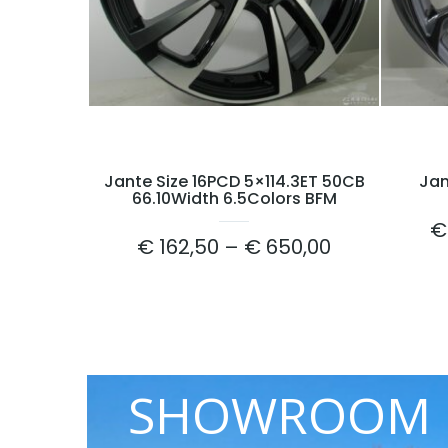
Jante Size 16PCD 5×114.3ET 50CB
Jan
66.10Width 6.5Colors BFM
€
€
162,50
–
€
650,00
SHOWROOM P