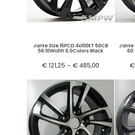
Jante Size 15PCD 4x100ET 50CB
Jante 
56.10Width 6.0Colors Black
60.
€
121,25
–
€
485,00
€