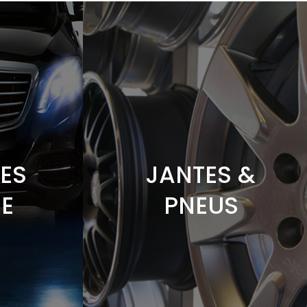
ES
JANTES &
E
PNEUS