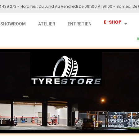
 439 273 - Horaires : Du Lund Au Vendredi De 09h00 À 19h00 - Samedi De 
E-SHOP
SHOWROOM
ATELIER
ENTRETIEN