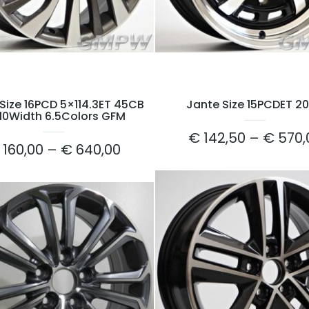
Size 16PCD 5×114.3ET 45CB
Jante Size 15PCDET 2
10Width 6.5Colors GFM
€
142,50
–
€
570,
160,00
–
€
640,00