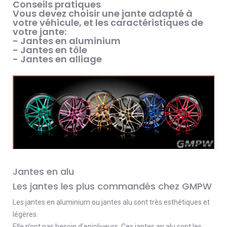
Conseils pratiques
Vous devez choisir une jante adapté à
votre véhicule, et les caractéristiques de
votre jante:
- Jantes en aluminium
- Jantes en tôle
- Jantes en alliage
Jantes en alu
Les jantes les plus commandés chez GMPW
Les jantes en aluminium ou jantes alu sont très esthétiques et
légères.
Elle n’ont pas besoin d’enjoliveurs. Ces jantes an alu sont les