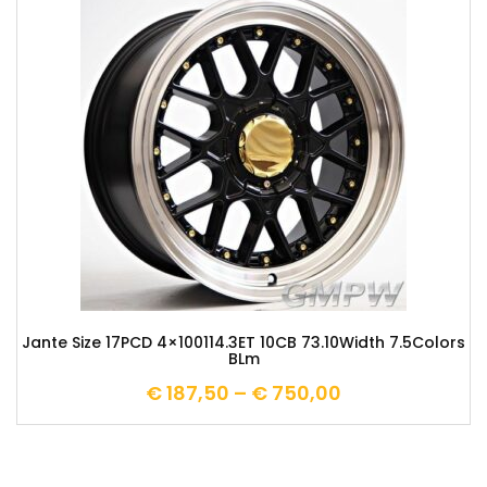
Jante Size 17PCD 4×100114.3ET 10CB 73.10Width 7.5Colors
BLm
€
187,50
–
€
750,00