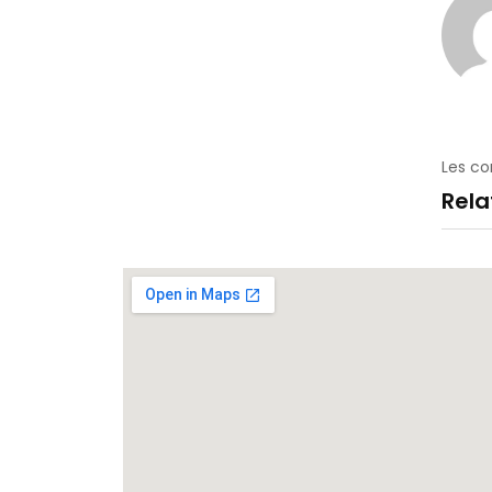
Les c
Rel