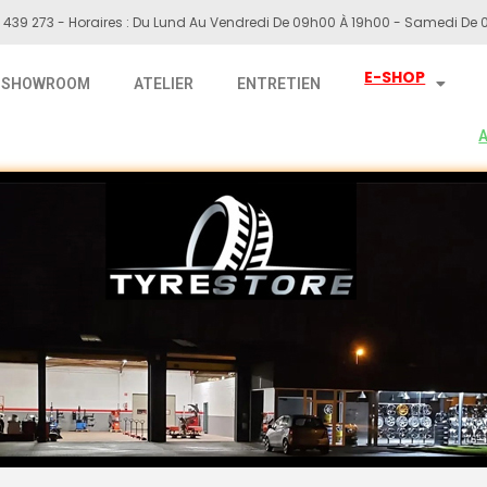
 439 273 - Horaires : Du Lund Au Vendredi De 09h00 À 19h00 - Samedi De 0
E-SHOP
SHOWROOM
ATELIER
ENTRETIEN