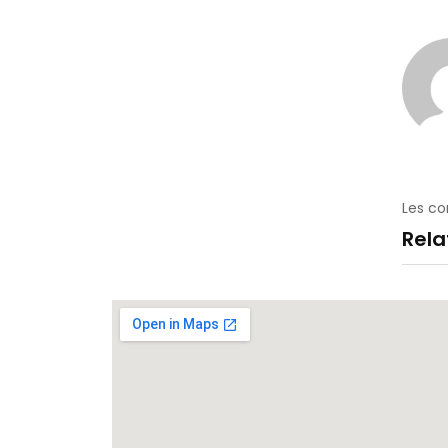
Les c
Rel