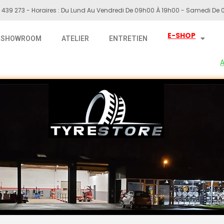
 439 273 - Horaires : Du Lund Au Vendredi De 09h00 À 19h00 - Samedi De 0
E-SHOP
SHOWROOM
ATELIER
ENTRETIEN