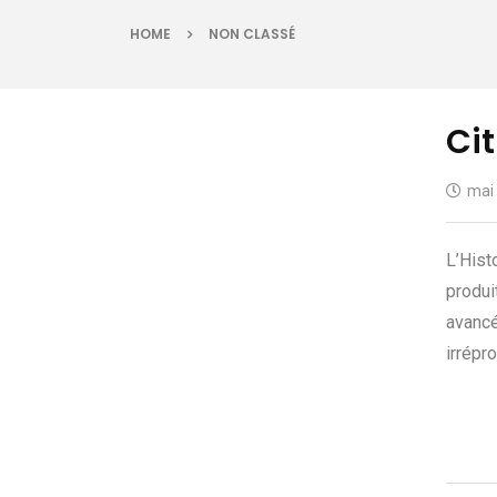
HOME
NON CLASSÉ
Ci
mai 
L’Hist
produi
avancé
irrépr