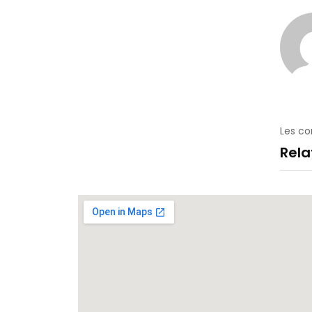
Les c
Rel