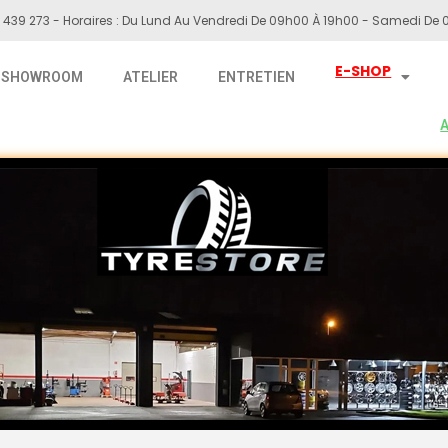
 439 273 - Horaires : Du Lund Au Vendredi De 09h00 À 19h00 - Samedi De 0
E-SHOP
SHOWROOM
ATELIER
ENTRETIEN