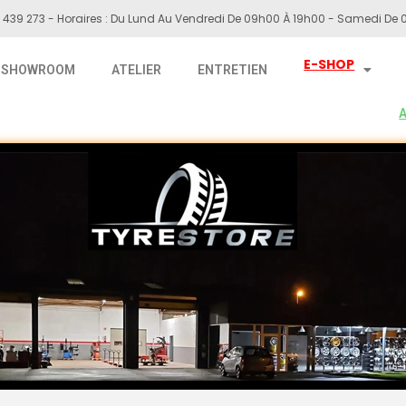
 439 273 - Horaires : Du Lund Au Vendredi De 09h00 À 19h00 - Samedi De 0
E-SHOP
SHOWROOM
ATELIER
ENTRETIEN