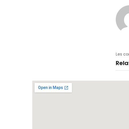
Les c
Rel