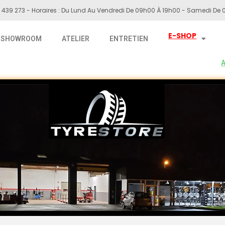
 439 273 - Horaires : Du Lund Au Vendredi De 09h00 À 19h00 - Samedi De 0
E-SHOP
SHOWROOM
ATELIER
ENTRETIEN