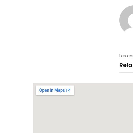
Les c
Rel