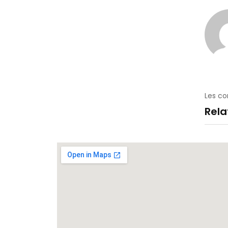
Les c
Rel