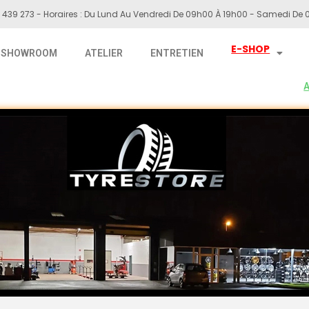
 439 273 - Horaires : Du Lund Au Vendredi De 09h00 À 19h00 - Samedi De 0
E-SHOP
SHOWROOM
ATELIER
ENTRETIEN