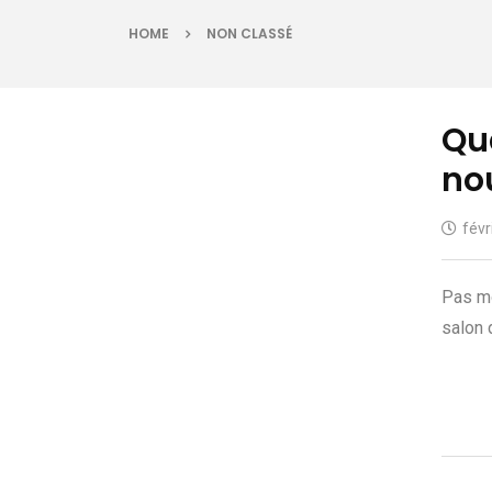
HOME
NON CLASSÉ
Qu
no
févr
Pas mo
salon 