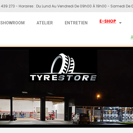
 439 273 - Horaires : Du Lund Au Vendredi De 09h00 À 19h00 - Samedi De 0
E-SHOP
SHOWROOM
ATELIER
ENTRETIEN