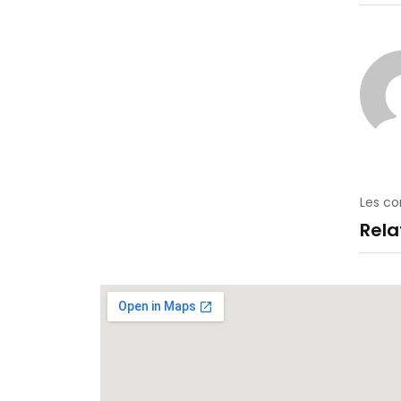
Les c
Rel