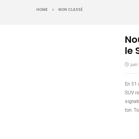
HOME
NON CLASSÉ
Nou
le 
juin
En 31 
SUV re
signat
ton. T