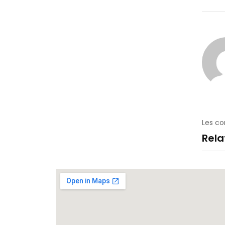
Les c
Rel