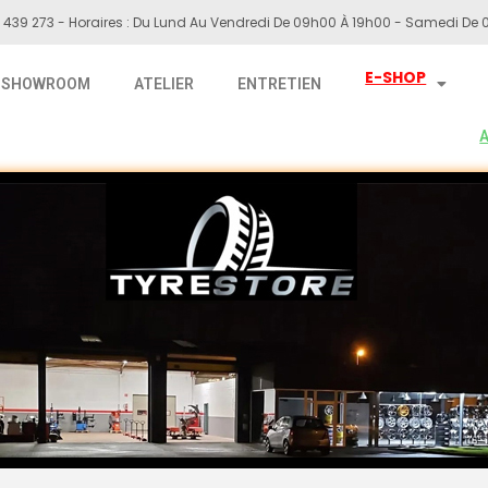
 439 273 - Horaires : Du Lund Au Vendredi De 09h00 À 19h00 - Samedi De 0
E-SHOP
SHOWROOM
ATELIER
ENTRETIEN