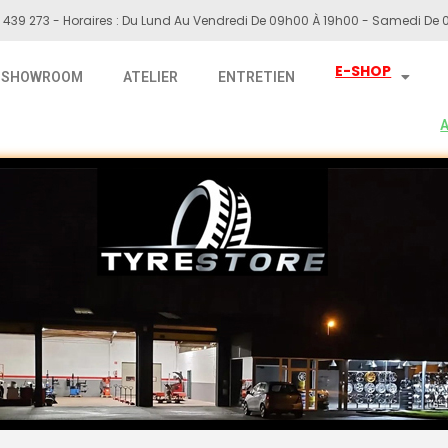
 439 273 - Horaires : Du Lund Au Vendredi De 09h00 À 19h00 - Samedi De 0
E-SHOP
SHOWROOM
ATELIER
ENTRETIEN