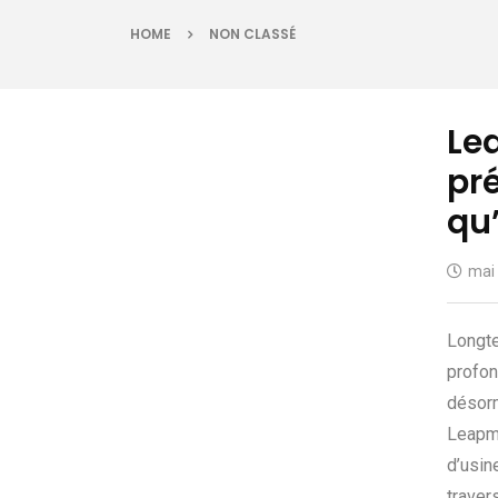
HOME
NON CLASSÉ
Lea
pr
qu
mai 
Longte
profon
désorm
Leapmo
d’usin
traver