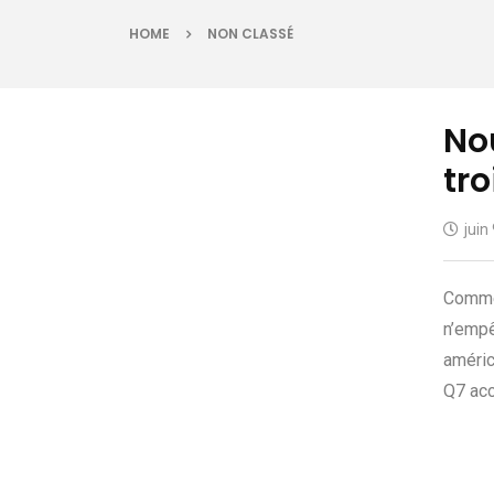
HOME
NON CLASSÉ
Nou
tr
juin
Commer
n’empê
améric
Q7 acc