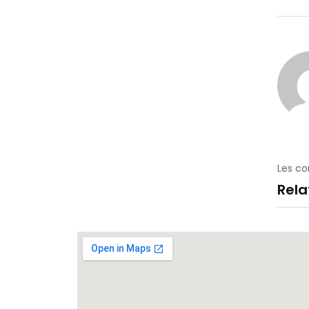
Les c
Rel