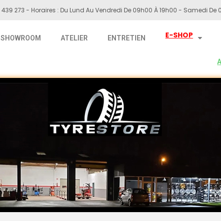
 439 273 - Horaires : Du Lund Au Vendredi De 09h00 À 19h00 - Samedi De 0
E-SHOP
SHOWROOM
ATELIER
ENTRETIEN