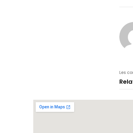
Les c
Rel