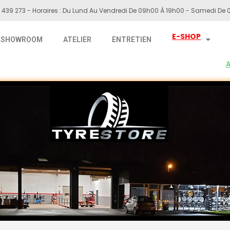
 439 273 - Horaires : Du Lund Au Vendredi De 09h00 À 19h00 - Samedi De 0
E-SHOP
SHOWROOM
ATELIER
ENTRETIEN