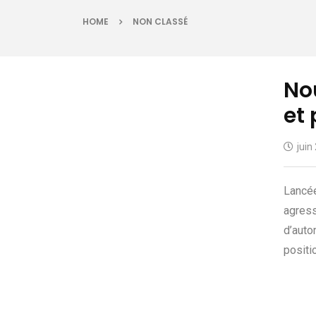
HOME
NON CLASSÉ
No
et
juin
Lancée
agress
d’auto
positi