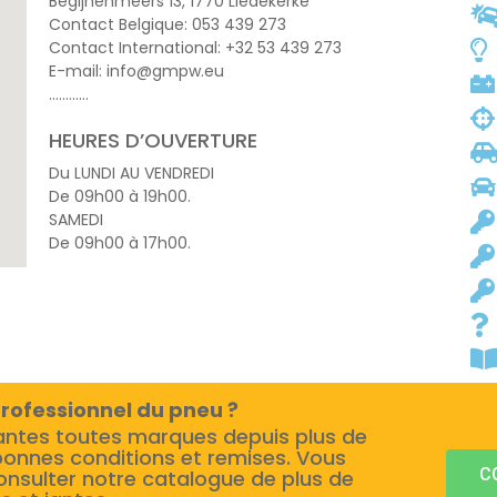
Begijnenmeers 13, 1770 Liedekerke
Contact Belgique: 053 439 273
Contact International: +32 53 439 273
E-mail: info@gmpw.eu
…………
HEURES D’OUVERTURE
Du LUNDI AU VENDREDI
De 09h00 à 19h00.
SAMEDI
De 09h00 à 17h00.
rofessionnel du pneu ?
antes toutes marques depuis plus de
bonnes conditions et remises. Vous
C
onsulter notre catalogue de plus de