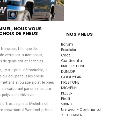
MMEL, NOUS VOUS
CHOIX DE PNEUS
NOS PNEUS
Barum
e française, fabrique des
Excelsior
Ceat
de véhicules: automobiles,
Continental
 de génie civil et agricoles.
BRIDGESTONE
il y a le pneu démontable, le
DUNLOP
le qui équipe tous les pneus
GOODYEAR
FIRESTONE
ettant le roulage à plat, le pneu
MICHELIN
on de carburant par une moindre
KLEBER
 polyvalent été/hiver.
Pirelli
 offres de pneus Michelin, où
VIKING
Uniroyal – Continental
otre showroom à Wemmel, près de
YOKOHAMA