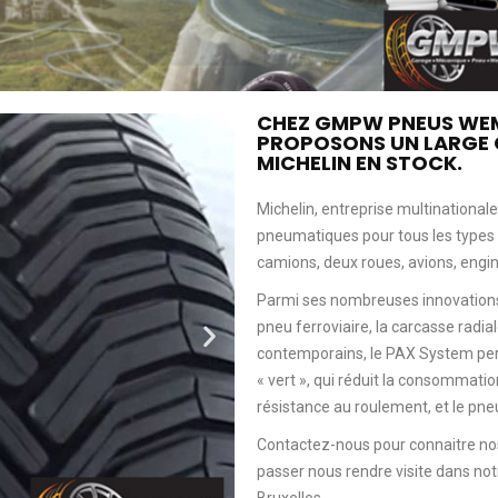
CHEZ GMPW PNEUS WE
PROPOSONS UN LARGE 
MICHELIN EN STOCK.
Michelin, entreprise multinational
pneumatiques pour tous les types 
camions, deux roues, avions, engins
Parmi ses nombreuses innovations, 
pneu ferroviaire, la carcasse radia
contemporains, le PAX System perm
« vert », qui réduit la consommati
résistance au roulement, et le pneu
Contactez-nous pour connaitre nos
passer nous rendre visite dans n